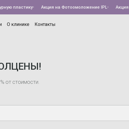
рную пластику
•
Акция на Фотоомоложение IPL
•
Акция н
и
О клинике
Контакты
ОЛЦЕНЫ!
0% от стоимости.