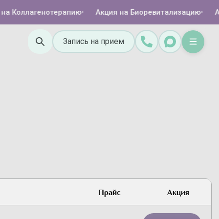
а Коллагенотерапию
•
Акция на Биоревитализацию
•
Ак
Запись на прием
Прайс
Акция