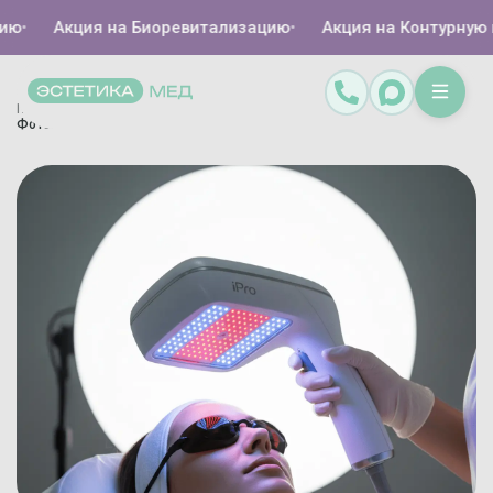
•
Акция на Биоревитализацию
•
Акция на Контурную пл
Главная
Каталог
Аппаратная косметология
IPL-терапия
/
/
/
/
Фотоомоложение кожи IPL