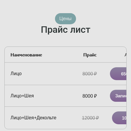
Цены
Прайс лист
Наименование
Прайс
Ак
Лицо
8000
₽
6500
Лицо+Шея
Записа
8000
₽
Лицо+Шея+Декольте
12000
₽
1050