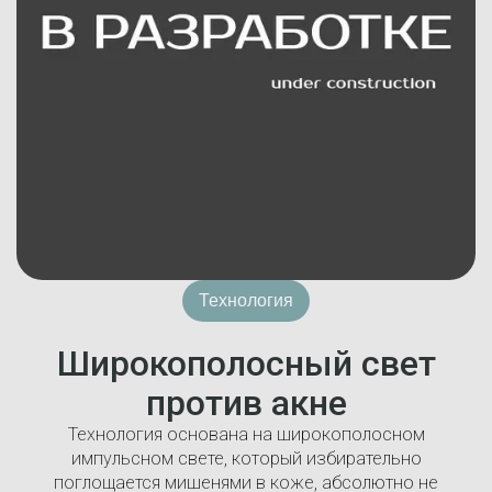
Технология
Широкополосный свет
против акне
Технология основана на широкополосном
импульсном свете, который избирательно
поглощается мишенями в коже, абсолютно не