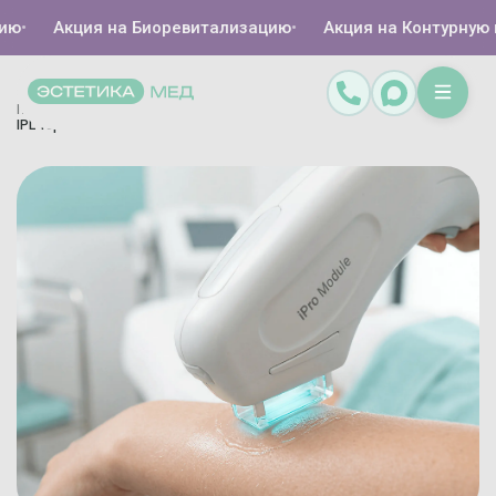
Акция на Биоревитализацию
•
Акция на Контурную пл
Главная
Каталог
Аппаратная косметология
IPL-терапия
/
/
/
/
IPL терапия. Лечение акне