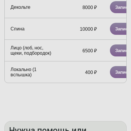
Декольте
Записа
8000
₽
Спина
Записа
10000
₽
Лицо (лоб, нос,
Записа
6500
₽
щеки, подбородок)
Локально (1
Записа
400
₽
вспышка)
Нужна помощь или