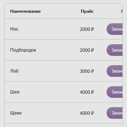
Наименование
Прайс
Ак
Нос
Записа
2000
₽
Подбородок
Записа
2000
₽
Лоб
Записа
3000
₽
Шея
Записа
4000
₽
Щеки
Записа
4000
₽