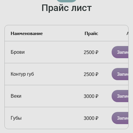
Прайс лист
Наименование
Прайс
Ак
Брови
Записа
2500
₽
Контур губ
Записа
2500
₽
Веки
Записа
3000
₽
Губы
Записа
3000
₽