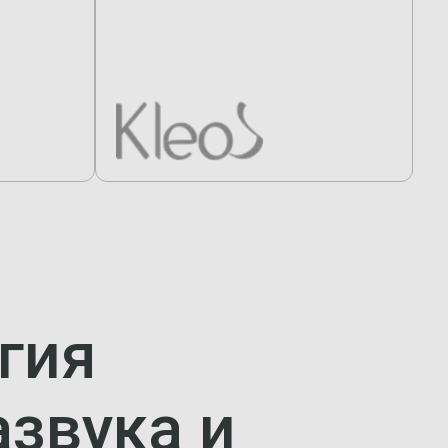
гия
азвука и