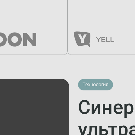
Технология
Синер
ультр