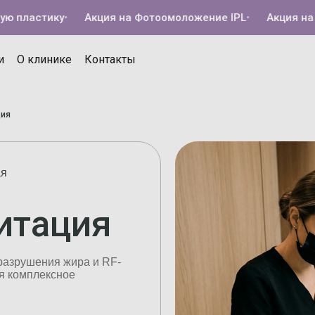
ластику
•
Акция на Фотоомоложение IPL
•
Акция на Кол
и
О клинике
Контакты
ция
ая
витация
разрушения жира и RF-
я комплексное