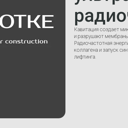
радио
Кавитация создает ми
и разрушают мембраны
Радиочастотная энерг
коллагена и запуск си
лифтинга.