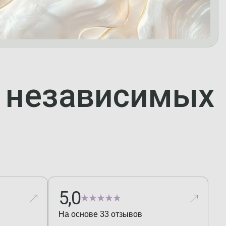
а независимых
5,0
На основе
33
отзывов