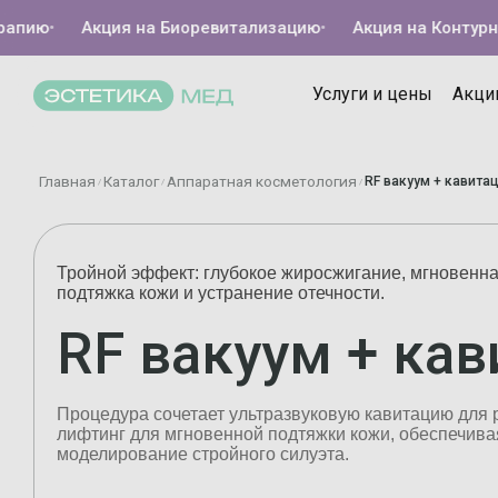
ю
•
Акция на Биоревитализацию
•
Акция на Контурную п
Услуги и цены
Акци
Главная
Каталог
Аппаратная косметология
RF вакуум + кавита
/
/
/
Тройной эффект: глубокое жиросжигание, мгновенн
подтяжка кожи и устранение отечности.
RF вакуум + ка
Процедура сочетает ультразвуковую кавитацию для 
лифтинг для мгновенной подтяжки кожи, обеспечива
моделирование стройного силуэта.