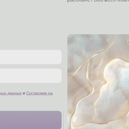
ных данных
и
Согласием на