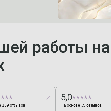
шей работы н
х
5,0
е
139
отзывов
На основе
35
отзывов