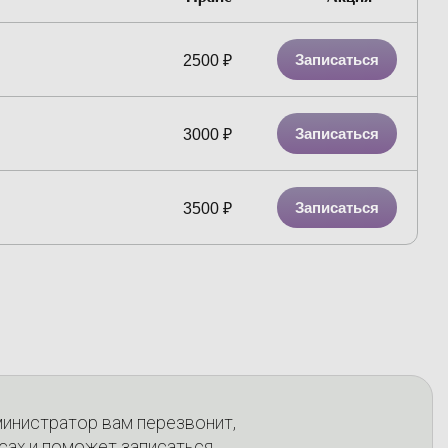
Записаться
2500
₽
Записаться
3000
₽
Записаться
3500
₽
министратор вам перезвонит,
сах и поможет записаться.