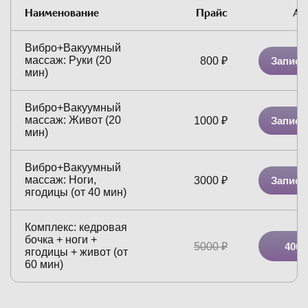
Наименование
Прайс
Ак
Вибро+Вакуумный
массаж: Руки (20
Записа
800
₽
мин)
Вибро+Вакуумный
массаж: Живот (20
Записа
1000
₽
мин)
Вибро+Вакуумный
массаж: Ноги,
Записа
3000
₽
ягодицы (от 40 мин)
Комплекс: кедровая
бочка + ноги +
5000
₽
4000
ягодицы + живот (от
60 мин)