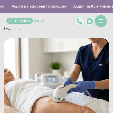
Акция на Биоревитализацию
•
Акция на Контурную пла
Главная
Каталог
Аппаратная косметология
/
/
/
Вибро+Вакуумный массаж