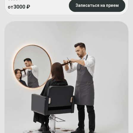
Записаться на прием
3000
₽
от
Укладка
1000
₽
Записаться
:
Косы
Ботокс для волос
:
Botox
5000
₽
Записаться
для волос
Химическая завивка
:
5000
₽
Записаться
Химическая завивка