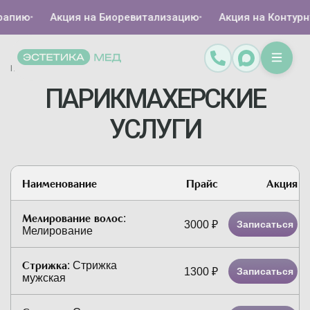
пию
•
Акция на Биоревитализацию
•
Акция на Контурную 
Главная
Каталог
Парикмахерские услуги
/
/
ПАРИКМАХЕРСКИЕ
УСЛУГИ
Наименование
Прайс
Акция
Мелирование волос
:
3000
₽
Записаться
Мелирование
Стрижка
:
Стрижка
1300
₽
Записаться
мужская