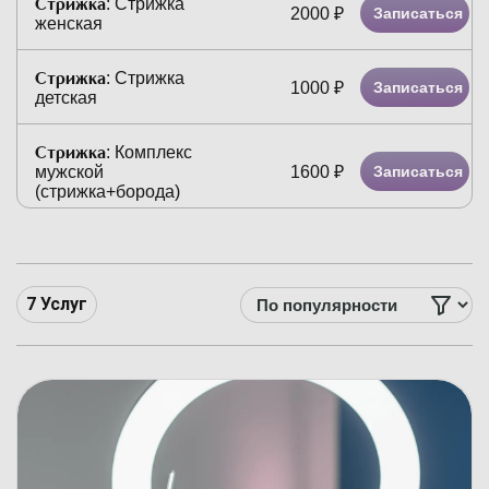
Стрижка
:
Стрижка
2000
₽
Записаться
женская
Стрижка
:
Стрижка
1000
₽
Записаться
детская
Стрижка
:
Комплекс
1600
₽
Записаться
мужской
(стрижка+борода)
Окрашивание волос
:
2500
₽
Записаться
Окрашивание в один тон
7
Услуг
Окрашивание волос
:
2300
₽
Записаться
Окрашивание корней
волос (до 3 см)
Окрашивание волос
:
3500
₽
Записаться
Окрашивание волос 2-3
тона