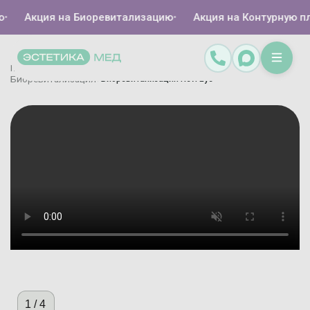
Акция на Биоревитализацию
•
Акция на Контурную плас
Главная
Каталог
Инъекционная косметология
/
/
/
Биоревитализация
Биоревитализация Revi Eye
/
1
/
4