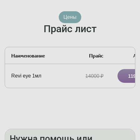
Цены
Прайс лист
Наименование
Прайс
Ак
Revi eye 1мл
14000
₽
11900
Нужна помощь или