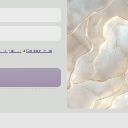
ных данных
и
Согласием на