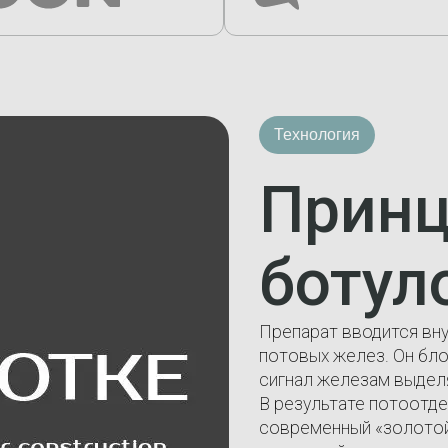
Технология
Принц
ботул
Препарат вводится вн
потовых желез. Он бл
сигнал железам выделя
В результате потоотде
современный «золотой