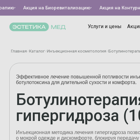
ию
•
Акция на Биоревитализацию
•
Акция на Контурную п
Услуги и цены
Акци
Главная
Каталог
Инъекционная косметология
Ботулинотерапи
/
/
/
Эффективное лечение повышенной потливости инъ
ботулотоксина для длительной сухости и комфорта.
Ботулинотерапи
гипергидроза (1
Инъекционная методика лечения гипергидроза позво
о мокрой одежде и дискомфорте, блокируя передачу