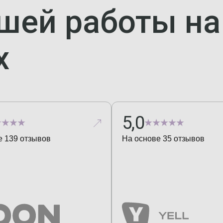
шей работы н
х
5,0
е
139
отзывов
На основе
35
отзывов