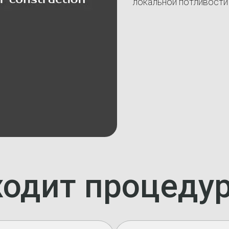
локальной потливости
ходит процеду