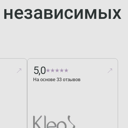
а независимых
5,0
На основе
33
отзывов