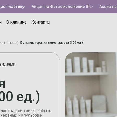
ластику
•
Акция на Фотоомоложение IPL
•
Акция на Кол
и
О клинике
Контакты
я (ботокс)
Ботулинотерапия гипергидроза (100 ед.)
/
екциями
я
00 ед.)
ляет за один визит забыть
 нервных импульсов к