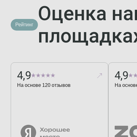
Оценка на
Рейтинг
площадка
4,9
4,9
На основе
120
отзывов
На основ