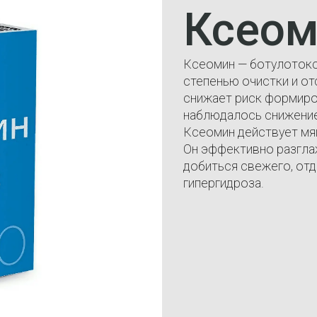
Ксео
Ксеомин — ботулотокс
степенью очистки и от
снижает риск формиров
наблюдалось снижение
Ксеомин действует мяг
Он эффективно разгла
добиться свежего, отд
гипергидроза.