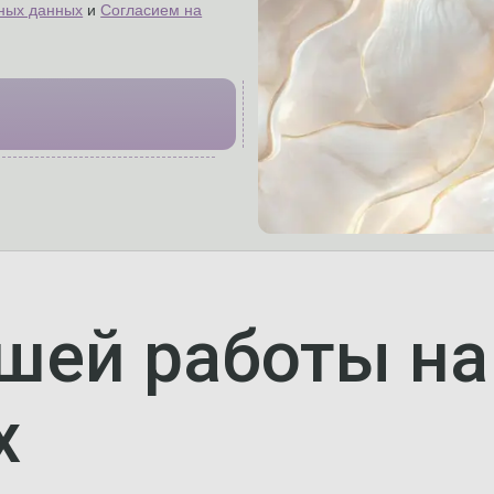
ных данных
и
Согласием на
шей работы н
х