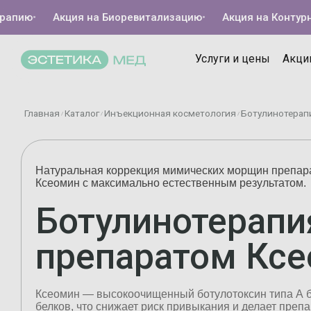
ию
•
Акция на Биоревитализацию
•
Акция на Контурную 
Услуги и цены
Акци
Главная
Каталог
Инъекционная косметология
Ботулинотерапи
/
/
/
Натуральная коррекция мимических морщин препар
Ксеомин с максимально естественным результатом.
Ботулинотерапи
препаратом Кс
Ксеомин — высокоочищенный ботулотоксин типа А 
белков, что снижает риск привыкания и делает преп