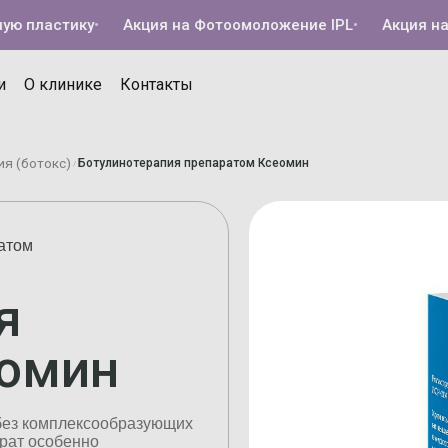
пластику
•
Акция на Фотоомоложение IPL
•
Акция на Ко
и
О клинике
Контакты
я (ботокс)
Ботулинотерапия препаратом Ксеомин
/
атом
я
еомин
без комплексообразующих
арат особенно