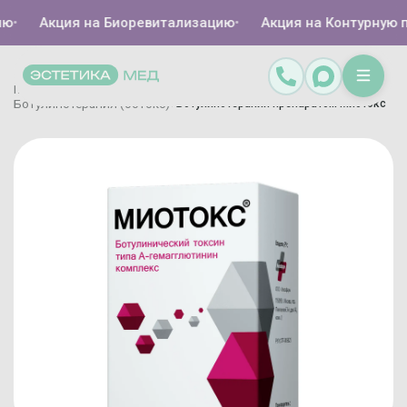
Акция на Биоревитализацию
•
Акция на Контурную пла
Главная
Каталог
Инъекционная косметология
/
/
/
Ботулинотерапия (ботокс)
Ботулинотерапия препаратом Миотокс
/