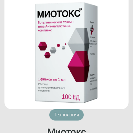
Технология
Миотокс