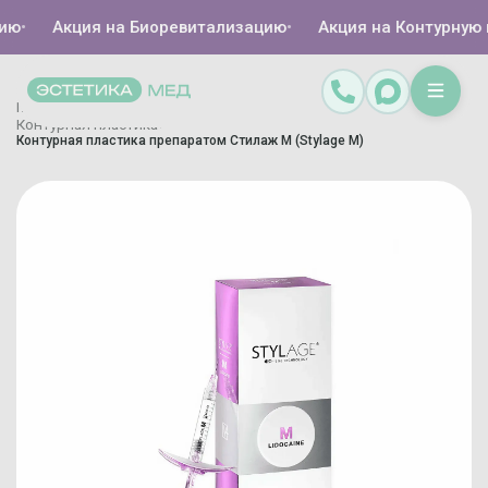
•
Акция на Биоревитализацию
•
Акция на Контурную пл
Главная
Каталог
Инъекционная косметология
/
/
/
Контурная пластика
/
Контурная пластика препаратом Стилаж М (Stylage M)