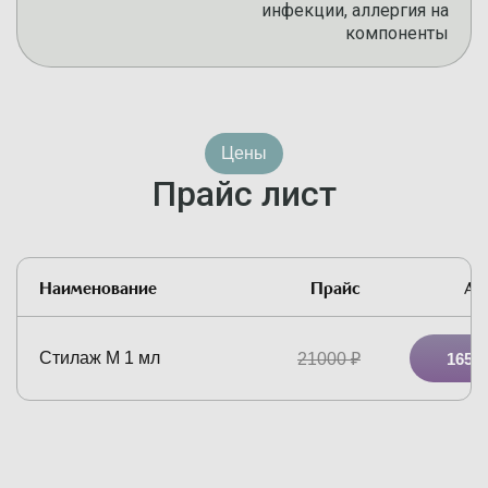
инфекции, аллергия на
компоненты
Цены
Прайс лист
Наименование
Прайс
Ак
Стилаж М 1 мл
21000
₽
16500