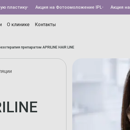
ластику
•
Акция на Фотоомоложение IPL
•
Акция на Кол
и
О клинике
Контакты
езотерапия препаратом APRILINE HAIR LINE
ляции
ILINE