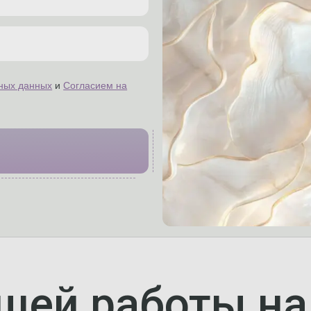
ных данных
и
Согласием на
шей работы н