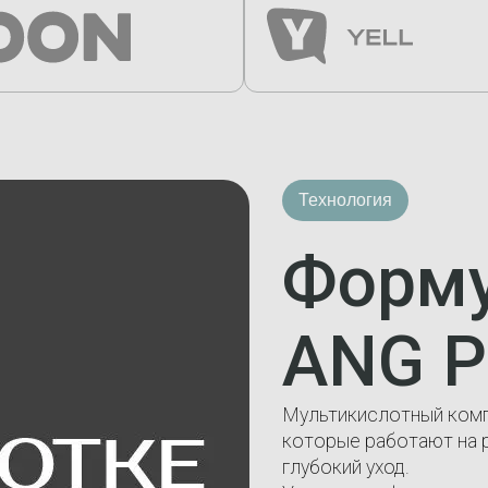
Технология
Форму
ANG P
Мультикислотный комп
которые работают на 
глубокий уход.