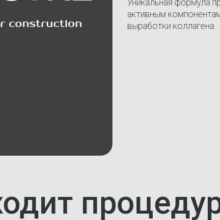
Уникальная формула п
активным компонентам
выработки коллагена.
ходит процеду