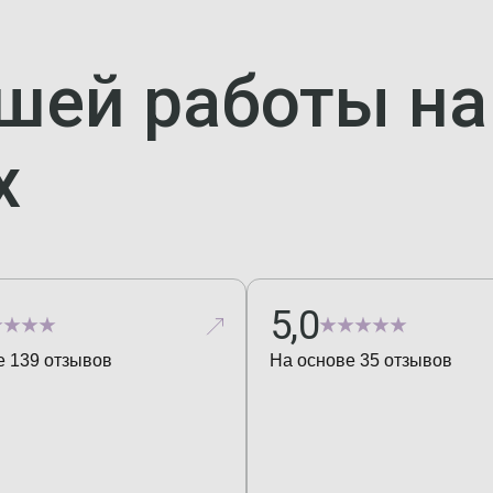
шей работы н
х
5,0
е
139
отзывов
На основе
35
отзывов