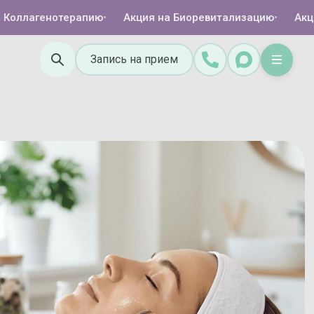
лагенотерапию
•
Акция на Биоревитализацию
•
Акция на
Запись на прием