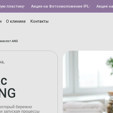
ластику
•
Акция на Фотоомоложение IPL
•
Акция на Кол
и
О клинике
Контакты
икислот ANG
на,
кс
ANG
 который бережно
 и запуская процессы