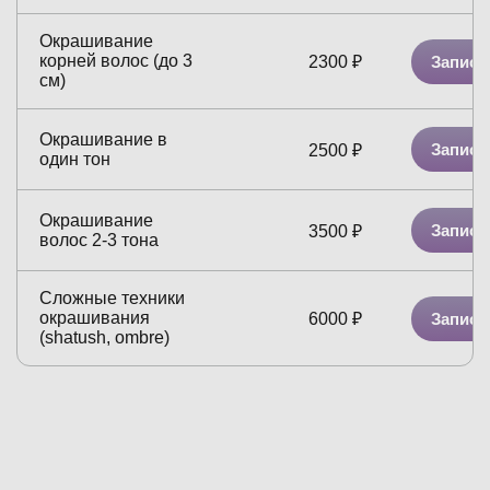
Окрашивание
корней волос (до 3
Записа
2300
₽
см)
Окрашивание в
Записа
2500
₽
один тон
Окрашивание
Записа
3500
₽
волос 2-3 тона
Сложные техники
окрашивания
Записа
6000
₽
(shatush, ombre)