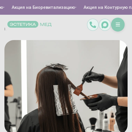
Акция на Биоревитализацию
•
Акция на Контурную пла
Главная
Каталог
Парикмахерские услуги
Окрашивание волос
/
/
/