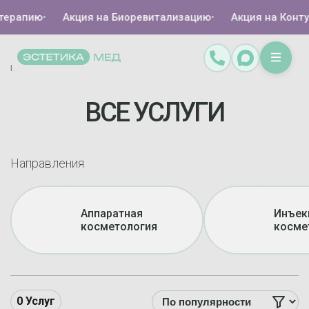
терапию
•
Акция на Биоревитализацию
•
Акция на Конту
Главная
Каталог
/
ВСЕ УСЛУГИ
Направления
Аппаратная
Инъек
косметология
косме
0
Услуг